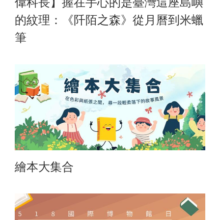
偉科長】握在手心的是臺灣這座島嶼
的紋理：《阡陌之森》從月曆到米蠟
筆
繪本大集合