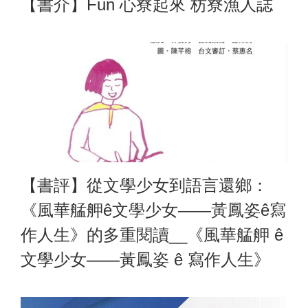
【書介】Fun 心寮起來 枋寮漁人誌
【書評】從文學少女到語言還鄉：
《風華艋舺ê文學少女——黃鳳姿ê寫
作人生》的多重閱讀__《風華艋舺 ê
文學少女——黃鳳姿 ê 寫作人生》