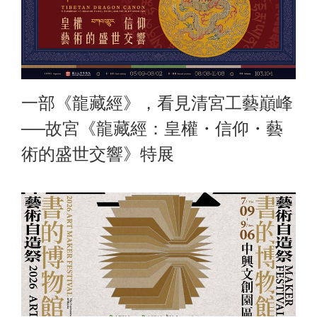
一部《龍藏經》，看見清宮工藝巔峰
──故宮《龍藏經：皇權・信仰・藝
術的盛世交響》特展