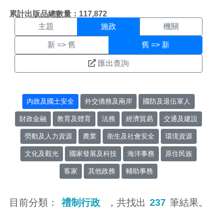
施政搜尋結果頁面
:::
累計出版品總數量：117,872
主題
施政
機關
新 => 舊
舊 => 新
匯出查詢
內政及國土安全
外交僑務及兩岸
國防及退伍軍人
財政金融
教育及體育
法務
經濟貿易
交通及建設
勞動及人力資源
農業
衛生及社會安全
環境資源
文化及觀光
國家發展及科技
海洋事務
原住民族
客家
其他政務
輔助事務
目前分類：
禮制行政
，共找出
237
筆結果。