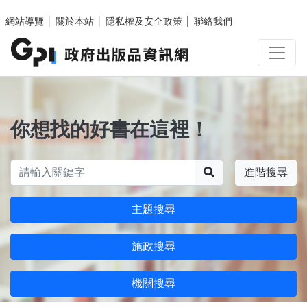
跳至主要內容區塊
網站導覽
│
關於本站
│
隱私權及安全政策
│
聯絡我們
你想找的好書在這裡！
搜尋
進階搜尋
主題搜尋
施政搜尋
機關搜尋