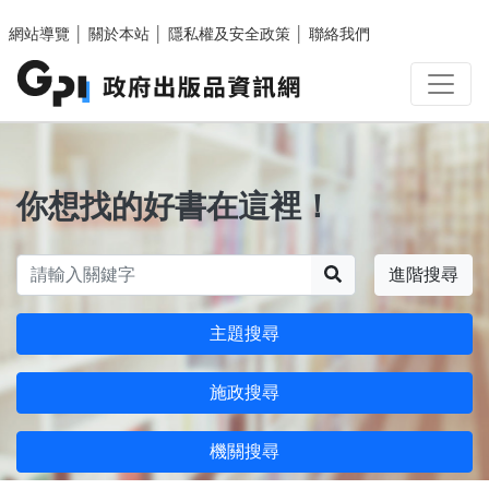
跳至主要內容區塊
網站導覽
│
關於本站
│
隱私權及安全政策
│
聯絡我們
你想找的好書在這裡！
搜尋
進階搜尋
主題搜尋
施政搜尋
機關搜尋