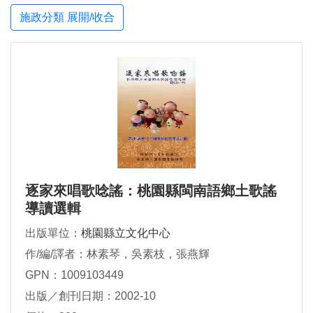
施政分類 展開/收合
逐家來唱歌唸謠：桃園縣閩南語鄉土歌謠
導讀選輯
出版單位：
桃園縣立文化中心
作/編/譯者：林素琴，吳素枝，張燕輝
GPN：1009103449
出版／創刊日期：2002-10