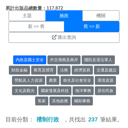
施政搜尋結果頁面
:::
累計出版品總數量：117,872
主題
施政
機關
新 => 舊
舊 => 新
匯出查詢
內政及國土安全
外交僑務及兩岸
國防及退伍軍人
財政金融
教育及體育
法務
經濟貿易
交通及建設
勞動及人力資源
農業
衛生及社會安全
環境資源
文化及觀光
國家發展及科技
海洋事務
原住民族
客家
其他政務
輔助事務
目前分類：
禮制行政
，共找出
237
筆結果。