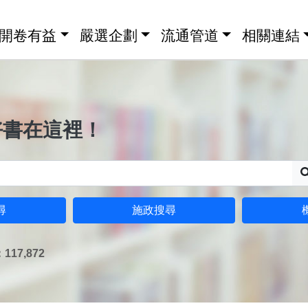
開卷有益
嚴選企劃
流通管道
相關連結
好書在這裡！
尋
施政搜尋
17,872