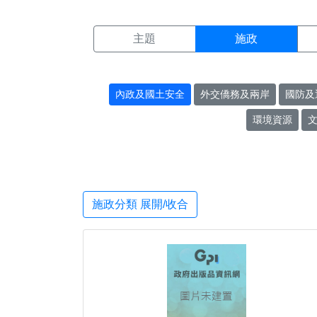
施政搜尋結果頁面
:::
主題
施政
內政及國土安全
外交僑務及兩岸
國防及
環境資源
施政分類 展開/收合