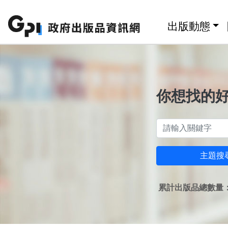
跳至主要內容區塊
:::
出版動態
你想找的
主題搜
累計出版品總數量：1