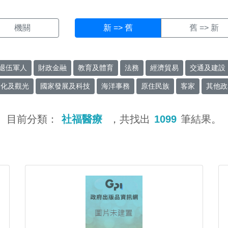
機關
新 => 舊
舊 => 新
退伍軍人
財政金融
教育及體育
法務
經濟貿易
交通及建設
文化及觀光
國家發展及科技
海洋事務
原住民族
客家
其他政
目前分類：
社福醫療
，共找出
1099
筆結果。