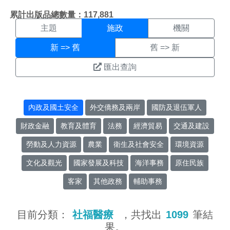
施政搜尋結果頁面
:::
累計出版品總數量：117,881
主題
施政
機關
新 => 舊
舊 => 新
匯出查詢
內政及國土安全
外交僑務及兩岸
國防及退伍軍人
財政金融
教育及體育
法務
經濟貿易
交通及建設
勞動及人力資源
農業
衛生及社會安全
環境資源
文化及觀光
國家發展及科技
海洋事務
原住民族
客家
其他政務
輔助事務
目前分類：
社福醫療
，共找出
1099
筆結
果。