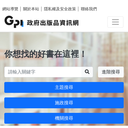
跳至主要內容區塊
網站導覽
│
關於本站
│
隱私權及安全政策
│
聯絡我們
你想找的好書在這裡！
搜尋
進階搜尋
主題搜尋
施政搜尋
機關搜尋