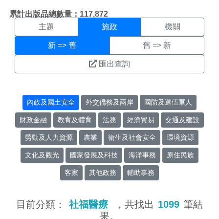
施政搜尋結果頁面
:::
累計出版品總數量：117,872
主題
施政
機關
新 => 舊
舊 => 新
匯出查詢
內政及國土安全
外交僑務及兩岸
國防及退伍軍人
財政金融
教育及體育
法務
經濟貿易
交通及建設
勞動及人力資源
農業
衛生及社會安全
環境資源
文化及觀光
國家發展及科技
海洋事務
原住民族
客家
其他政務
輔助事務
目前分類：
社福醫療
，共找出
1099
筆結
果。