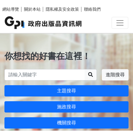
跳至主要內容區塊
網站導覽
│
關於本站
│
隱私權及安全政策
│
聯絡我們
你想找的好書在這裡！
搜尋
進階搜尋
主題搜尋
施政搜尋
機關搜尋