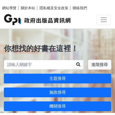
跳至主要內容區塊
網站導覽
│
關於本站
│
隱私權及安全政策
│
聯絡我們
你想找的好書在這裡！
搜尋
進階搜尋
主題搜尋
施政搜尋
機關搜尋