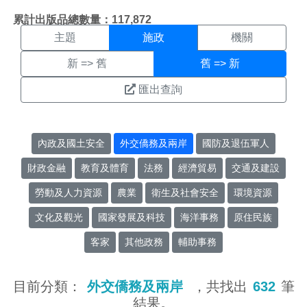
施政搜尋結果頁面
:::
累計出版品總數量：117,872
主題
施政
機關
新 => 舊
舊 => 新
匯出查詢
內政及國土安全
外交僑務及兩岸
國防及退伍軍人
財政金融
教育及體育
法務
經濟貿易
交通及建設
勞動及人力資源
農業
衛生及社會安全
環境資源
文化及觀光
國家發展及科技
海洋事務
原住民族
客家
其他政務
輔助事務
目前分類：
外交僑務及兩岸
，共找出
632
筆
結果。