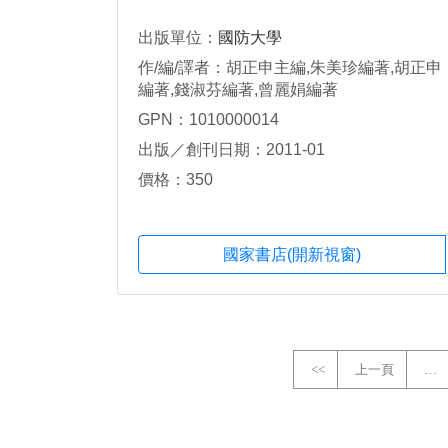
出版單位：
國防大學
作/編/譯者：胡正申主編,朱美珍編著,胡正申
編著,錢淑芬編著,曾麗娟編著
GPN：1010000014
出版／創刊日期：2011-01
價格：350
國家書店(開新視窗)
<<
上一頁
…