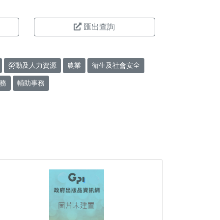
匯出查詢
勞動及人力資源
農業
衛生及社會安全
務
輔助事務
。