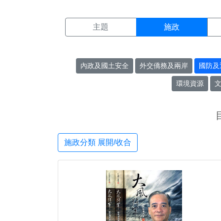
施政搜尋結果頁面
:::
主題
施政
內政及國土安全
外交僑務及兩岸
國防及
環境資源
施政分類 展開/收合