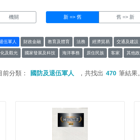
機關
新 => 舊
舊 => 新
退伍軍人
財政金融
教育及體育
法務
經濟貿易
交通及建設
文化及觀光
國家發展及科技
海洋事務
原住民族
客家
其他政
目前分類：
國防及退伍軍人
，共找出
470
筆結果