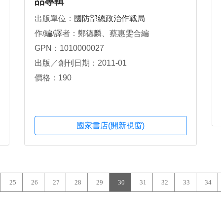
品專輯
出版單位：
國防部總政治作戰局
作/編/譯者：鄭德麟、蔡惠雯合編
GPN：1010000027
出版／創刊日期：2011-01
價格：190
國家書店(開新視窗)
25
26
27
28
29
30
31
32
33
34