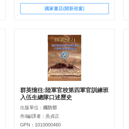
國家書店(開新視窗)
群英憶往:陸軍官校第四軍官訓練班
入伍生總隊口述歷史
出版單位：
國防部
作/編/譯者：吳貞正
GPN：1010000460