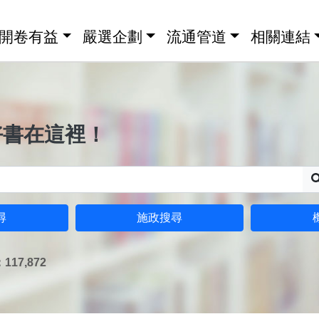
開卷有益
嚴選企劃
流通管道
相關連結
好書在這裡！
尋
施政搜尋
17,872