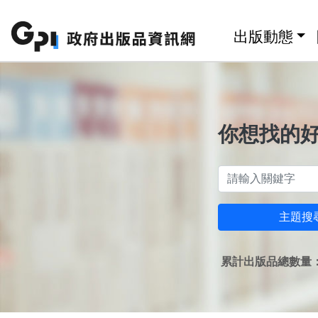
跳至主要內容區塊
:::
出版動態
你想找的
主題搜
累計出版品總數量：1