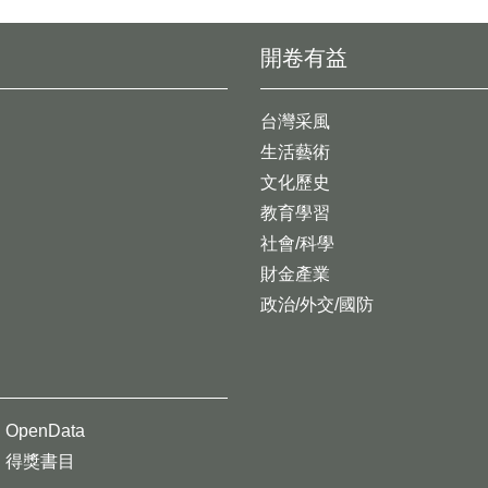
開卷有益
台灣采風
生活藝術
文化歷史
教育學習
社會/科學
財金產業
政治/外交/國防
OpenData
得獎書目