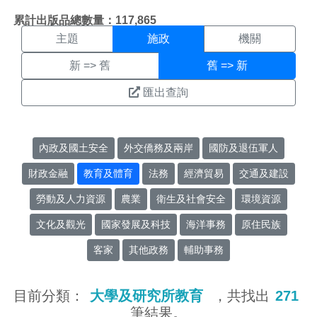
施政搜尋結果頁面
:::
累計出版品總數量：117,865
主題
施政
機關
新 => 舊
舊 => 新
匯出查詢
內政及國土安全
外交僑務及兩岸
國防及退伍軍人
財政金融
教育及體育
法務
經濟貿易
交通及建設
勞動及人力資源
農業
衛生及社會安全
環境資源
文化及觀光
國家發展及科技
海洋事務
原住民族
客家
其他政務
輔助事務
目前分類：
大學及研究所教育
，共找出
271
筆結果。