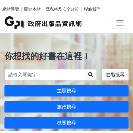
跳至主要內容區塊
網站導覽
│
關於本站
│
隱私權及安全政策
│
聯絡我們
你想找的好書在這裡！
搜尋
進階搜尋
主題搜尋
施政搜尋
機關搜尋