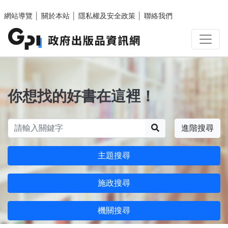
跳至主要內容區塊
網站導覽
│
關於本站
│
隱私權及安全政策
│
聯絡我們
你想找的好書在這裡！
搜尋
進階搜尋
主題搜尋
施政搜尋
機關搜尋