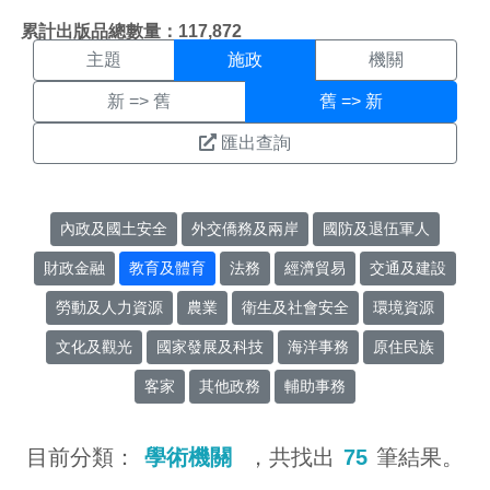
施政搜尋結果頁面
:::
累計出版品總數量：117,872
主題
施政
機關
新 => 舊
舊 => 新
匯出查詢
內政及國土安全
外交僑務及兩岸
國防及退伍軍人
財政金融
教育及體育
法務
經濟貿易
交通及建設
勞動及人力資源
農業
衛生及社會安全
環境資源
文化及觀光
國家發展及科技
海洋事務
原住民族
客家
其他政務
輔助事務
目前分類：
學術機關
，共找出
75
筆結果。