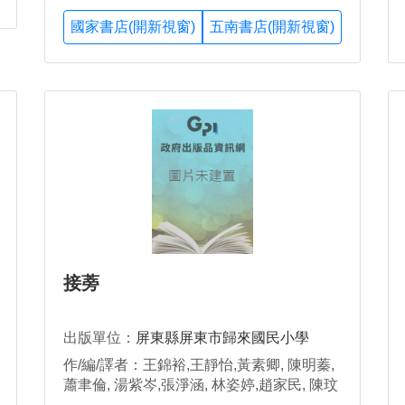
國家書店(開新視窗)
五南書店(開新視窗)
接蒡
出版單位：
屏東縣屏東市歸來國民小學
作/編/譯者：王錦裕,王靜怡,黃素卿, 陳明蓁,
蕭聿倫, 湯紫岑,張淨涵, 林姿婷,趙家民, 陳玟
璇, 黃柏丞, 陳湘瑩, 林宇萱