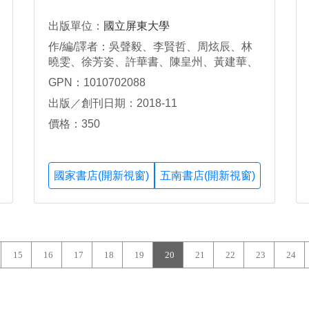
出版單位：
國立屏東大學
作/編/譯者：吳聲毅、李賢哲、周炫辰、林
曉雯、徐芳姿、許華書、陳皇州、黃建華、
黃崇育、黃雅惠、黃靖雅、黃鐘慶、樊琳、
GPN：1010702088
賴岦俊、謝玟倩
出版／創刊日期：2018-11
價格：350
國家書店(開新視窗)
五南書店(開新視窗)
15
16
17
18
19
20
21
22
23
24