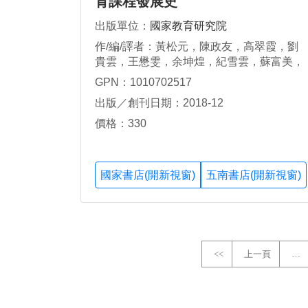
育課程發展史
出版單位：
國家教育研究院
作/編/譯者：黃松元，陳政友，高翠霞，劉
貴雲，王懋雯，余坤煌，紀雪雲，蘇富美，
葛 虹，陳成文，高松景，龍芝寧，黃蕙欣，
GPN：1010702517
蕭雅娟，巫偉鈴，康銘媚，劉潔心
出版／創刊日期：2018-12
價格：330
國家書店(開新視窗)
五南書店(開新視窗)
<<
上一頁
…