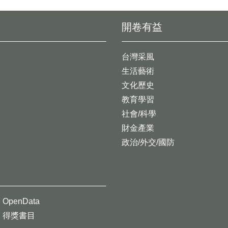
開卷有益
台灣采風
生活藝術
文化歷史
教育學習
社會/科學
財金產業
政治/外交/國防
OpenData
得獎書目