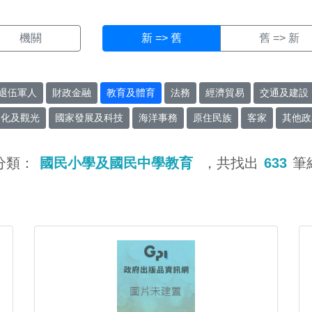
機關
新 => 舊
舊 => 新
退伍軍人
財政金融
教育及體育
法務
經濟貿易
交通及建設
文化及觀光
國家發展及科技
海洋事務
原住民族
客家
其他政
分類：
國民小學及國民中學教育
，共找出
633
筆