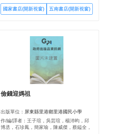
國家書店(開新視窗)
五南書店(開新視窗)
儉錢迎媽祖
出版單位：
屏東縣里港鄉里港國民小學
作/編/譯者：王子瑄，吳芸瑄，楊沛昀，邱
博丞，石珍鳳，簡家瑜，陳威傑，蔡鎰全，
王俊雄，陳寀蓁，蔡叔芳，陳淑玲