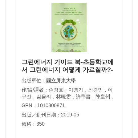
그린에너지 가이드 북-초등학교에
서 그린에너지 어떻게 가르칠까?-
出版單位：
國立屏東大學
作/編/譯者：손장호，이영기，최경민，이
규진，김율리，林曉雯，許華書，陳皇州，
石川聡子
GPN：1010800871
出版／創刊日期：2019-05
價格：350