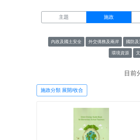
施政搜尋結果頁面
:::
主題
施政
內政及國土安全
外交僑務及兩岸
國防及
環境資源
目前
施政分類 展開/收合