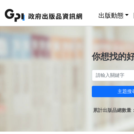
跳至主要內容區塊
:::
出版動態
你想找的
主題搜
累計出版品總數量：1