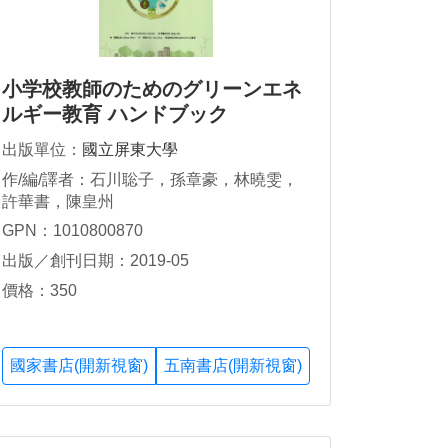
小学校教師のためのグリーンエネ
ルギー教育 ハンドブック
出版單位：
國立屏東大學
作/編/譯者：石川聡子，孫章豪，林曉雯，
許華書，陳皇州
GPN：1010800870
出版／創刊日期：2019-05
價格：350
國家書店(開新視窗)
五南書店(開新視窗)