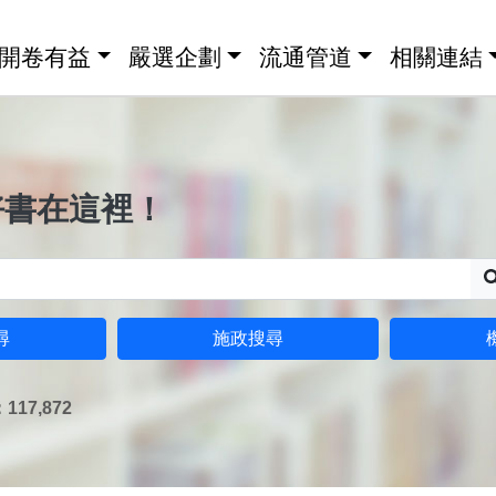
開卷有益
嚴選企劃
流通管道
相關連結
好書在這裡！
尋
施政搜尋
17,872