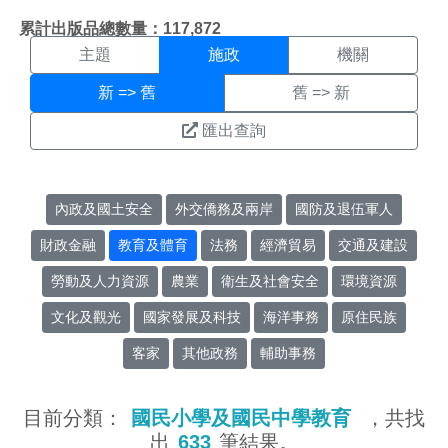
施政搜尋結果頁面
:::
累計出版品總數量：117,872
主題
施政
機關
新 => 舊
舊 => 新
匯出查詢
內政及國土安全
外交僑務及兩岸
國防及退伍軍人
財政金融
教育及體育
法務
經濟貿易
交通及建設
勞動及人力資源
農業
衛生及社會安全
環境資源
文化及觀光
國家發展及科技
海洋事務
原住民族
客家
其他政務
輔助事務
目前分類：
國民小學及國民中學教育
，共找
出
633
筆結果。