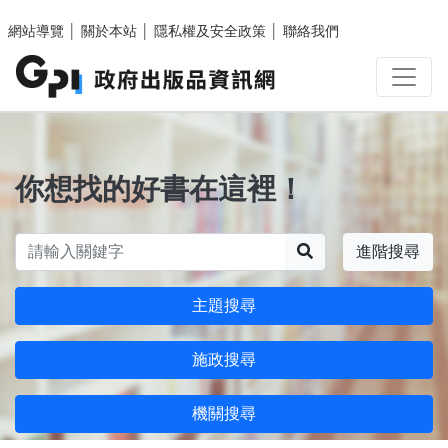
跳至主要內容區塊
網站導覽
│
關於本站
│
隱私權及安全政策
│
聯絡我們
你想找的好書在這裡！
搜尋
進階搜尋
主題搜尋
施政搜尋
機關搜尋