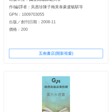
作/編/譯者：吳惠珍陳子梅黃泰豪盧毓騏等
GPN：1009703055
出版／創刊日期：2008-11
價格：200
五南書店(開新視窗)