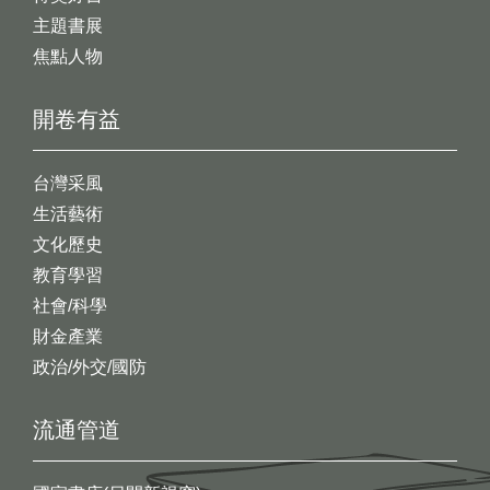
主題書展
焦點人物
開卷有益
台灣采風
生活藝術
文化歷史
教育學習
社會/科學
財金產業
政治/外交/國防
流通管道