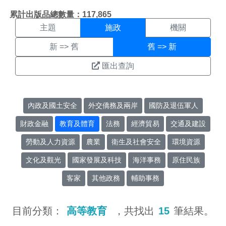
施政搜尋結果頁面
:::
累計出版品總數量：117,865
主題
施政
機關
新 => 舊
舊 => 新
匯出查詢
內政及國土安全
外交僑務及兩岸
國防及退伍軍人
財政金融
教育及體育
法務
經濟貿易
交通及建設
勞動及人力資源
農業
衛生及社會安全
環境資源
文化及觀光
國家發展及科技
海洋事務
原住民族
客家
其他政務
輔助事務
目前分類：
高等教育
，共找出
15
筆結果。