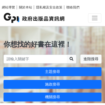
跳至主要內容區塊
網站導覽
│
關於本站
│
隱私權及安全政策
│
聯絡我們
你想找的好書在這裡！
搜尋
進階搜尋
主題搜尋
施政搜尋
機關搜尋