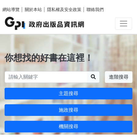
跳至主要內容區塊
網站導覽
│
關於本站
│
隱私權及安全政策
│
聯絡我們
你想找的好書在這裡！
搜尋
進階搜尋
主題搜尋
施政搜尋
機關搜尋