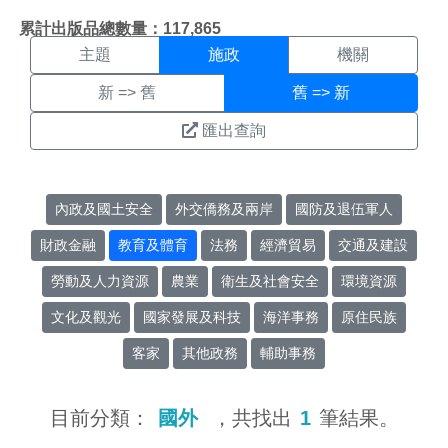
施政搜尋結果頁面
:::
累計出版品總數量：117,865
主題
施政
機關
新 => 舊
舊 => 新
匯出查詢
內政及國土安全
外交僑務及兩岸
國防及退伍軍人
財政金融
教育及體育
法務
經濟貿易
交通及建設
勞動及人力資源
農業
衛生及社會安全
環境資源
文化及觀光
國家發展及科技
海洋事務
原住民族
客家
其他政務
輔助事務
目前分類：
國外
，共找出
1
筆結果。