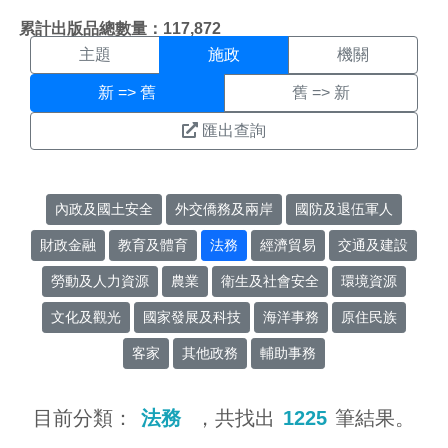
施政搜尋結果頁面
:::
累計出版品總數量：117,872
主題
施政
機關
新 => 舊
舊 => 新
匯出查詢
內政及國土安全
外交僑務及兩岸
國防及退伍軍人
財政金融
教育及體育
法務
經濟貿易
交通及建設
勞動及人力資源
農業
衛生及社會安全
環境資源
文化及觀光
國家發展及科技
海洋事務
原住民族
客家
其他政務
輔助事務
目前分類：
法務
，共找出
1225
筆結果。