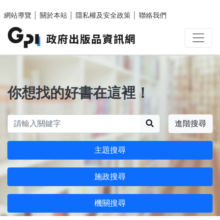
跳至主要內容區塊
網站導覽
│
關於本站
│
隱私權及安全政策
│
聯絡我們
你想找的好書在這裡！
搜尋
進階搜尋
主題搜尋
施政搜尋
機關搜尋