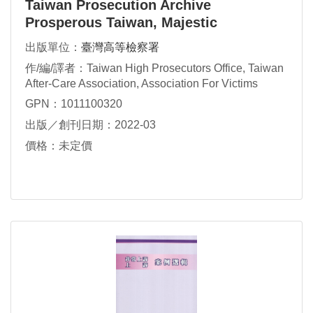
Taiwan Prosecution Archive
Prosperous Taiwan, Majestic
Legitimacy Volume B
出版單位：
臺灣高等檢察署
作/編/譯者：Taiwan High Prosecutors Office, Taiwan
After-Care Association, Association For Victims
Support
GPN：1011100320
出版／創刊日期：2022-03
價格：未定價