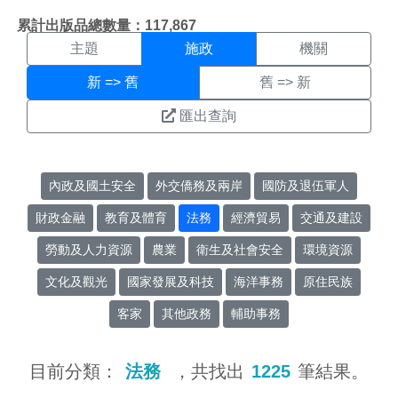
施政搜尋結果頁面
:::
累計出版品總數量：117,867
主題
施政
機關
新 => 舊
舊 => 新
匯出查詢
內政及國土安全
外交僑務及兩岸
國防及退伍軍人
財政金融
教育及體育
法務
經濟貿易
交通及建設
勞動及人力資源
農業
衛生及社會安全
環境資源
文化及觀光
國家發展及科技
海洋事務
原住民族
客家
其他政務
輔助事務
目前分類：
法務
，共找出
1225
筆結果。