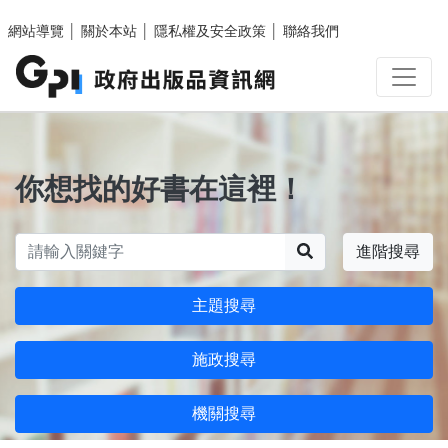
跳至主要內容區塊
網站導覽
│
關於本站
│
隱私權及安全政策
│
聯絡我們
你想找的好書在這裡！
搜尋
進階搜尋
主題搜尋
施政搜尋
機關搜尋