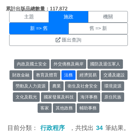
施政搜尋結果頁面
:::
累計出版品總數量：117,872
主題
施政
機關
新 => 舊
舊 => 新
匯出查詢
內政及國土安全
外交僑務及兩岸
國防及退伍軍人
財政金融
教育及體育
法務
經濟貿易
交通及建設
勞動及人力資源
農業
衛生及社會安全
環境資源
文化及觀光
國家發展及科技
海洋事務
原住民族
客家
其他政務
輔助事務
目前分類：
行政程序
，共找出
34
筆結果。