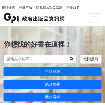
跳至主要內容區塊
網站導覽
│
關於本站
│
隱私權及安全政策
│
聯絡我們
你想找的好書在這裡！
搜尋
進階搜尋
主題搜尋
施政搜尋
機關搜尋