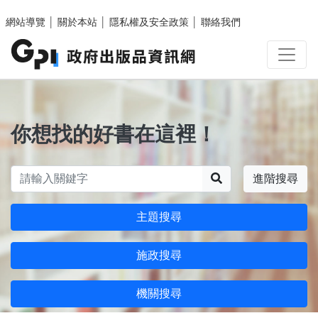
跳至主要內容區塊
網站導覽
│
關於本站
│
隱私權及安全政策
│
聯絡我們
你想找的好書在這裡！
搜尋
進階搜尋
主題搜尋
施政搜尋
機關搜尋