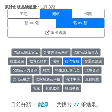
施政搜尋結果頁面
:::
累計出版品總數量：117,872
主題
施政
機關
新 => 舊
舊 => 新
匯出查詢
內政及國土安全
外交僑務及兩岸
國防及退伍軍人
財政金融
教育及體育
法務
經濟貿易
交通及建設
勞動及人力資源
農業
衛生及社會安全
環境資源
文化及觀光
國家發展及科技
海洋事務
原住民族
客家
其他政務
輔助事務
目前分類：
能源
，共找出
77
筆結果。