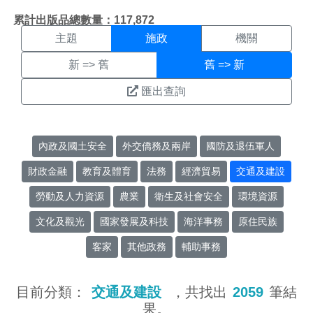
施政搜尋結果頁面
:::
累計出版品總數量：117,872
主題
施政
機關
新 => 舊
舊 => 新
匯出查詢
內政及國土安全
外交僑務及兩岸
國防及退伍軍人
財政金融
教育及體育
法務
經濟貿易
交通及建設
勞動及人力資源
農業
衛生及社會安全
環境資源
文化及觀光
國家發展及科技
海洋事務
原住民族
客家
其他政務
輔助事務
目前分類：
交通及建設
，共找出
2059
筆結
果。