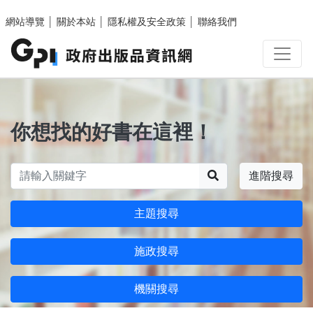
跳至主要內容區塊
網站導覽
│
關於本站
│
隱私權及安全政策
│
聯絡我們
你想找的好書在這裡！
搜尋
進階搜尋
主題搜尋
施政搜尋
機關搜尋