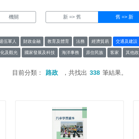
機關
新 => 舊
舊 => 新
退伍軍人
財政金融
教育及體育
法務
經濟貿易
交通及建設
文化及觀光
國家發展及科技
海洋事務
原住民族
客家
其他政
目前分類：
路政
，共找出
338
筆結果。