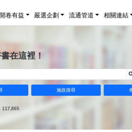
開卷有益
嚴選企劃
流通管道
相關連結
好書在這裡！
尋
施政搜尋
17,865