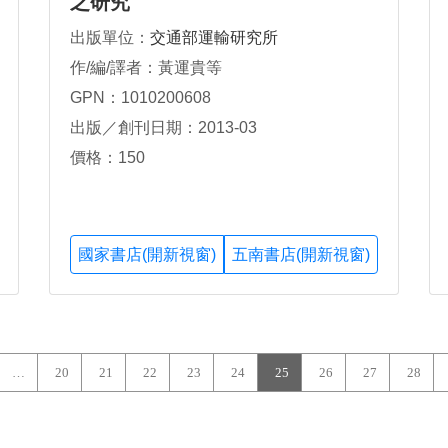
之研究
出版單位：
交通部運輸研究所
作/編/譯者：黃運貴等
GPN：1010200608
出版／創刊日期：2013-03
價格：150
國家書店(開新視窗)
五南書店(開新視窗)
…
20
21
22
23
24
25
26
27
28