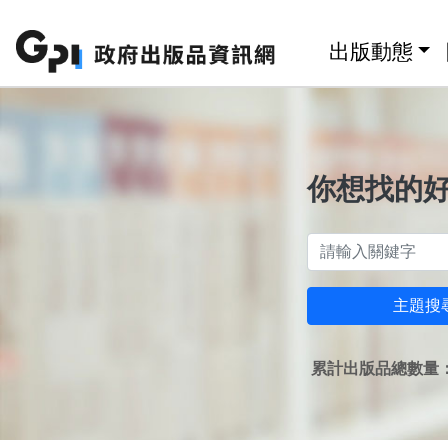
跳至主要內容區塊
:::
出版動態
你想找的
主題搜
累計出版品總數量：1