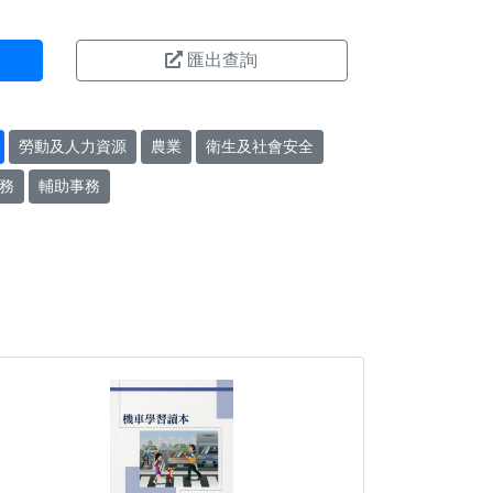
匯出查詢
勞動及人力資源
農業
衛生及社會安全
務
輔助事務