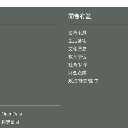
開卷有益
台灣采風
生活藝術
文化歷史
教育學習
社會/科學
財金產業
政治/外交/國防
OpenData
得獎書目