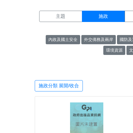
施政搜尋結果頁面
:::
主題
施政
內政及國土安全
外交僑務及兩岸
國防及
環境資源
施政分類 展開/收合