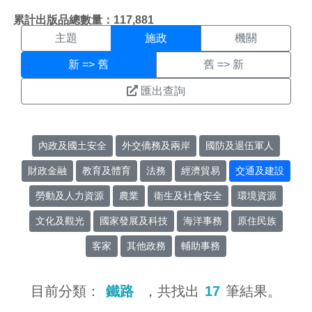
施政搜尋結果頁面
:::
累計出版品總數量：117,881
主題
施政
機關
新 => 舊
舊 => 新
匯出查詢
內政及國土安全
外交僑務及兩岸
國防及退伍軍人
財政金融
教育及體育
法務
經濟貿易
交通及建設
勞動及人力資源
農業
衛生及社會安全
環境資源
文化及觀光
國家發展及科技
海洋事務
原住民族
客家
其他政務
輔助事務
目前分類：
鐵路
，共找出
17
筆結果。