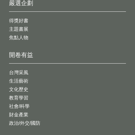
嚴選企劃
得獎好書
主題書展
焦點人物
開卷有益
台灣采風
生活藝術
文化歷史
教育學習
社會/科學
財金產業
政治/外交/國防