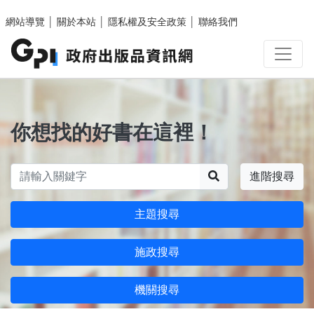
跳至主要內容區塊
網站導覽
│
關於本站
│
隱私權及安全政策
│
聯絡我們
你想找的好書在這裡！
搜尋
進階搜尋
主題搜尋
施政搜尋
機關搜尋