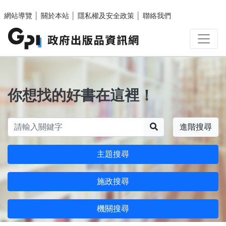
跳至主要內容區塊
網站導覽
│
關於本站
│
隱私權及安全政策
│
聯絡我們
你想找的好書在這裡！
搜尋
進階搜尋
主題搜尋
施政搜尋
機關搜尋