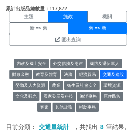
施政搜尋結果頁面
:::
累計出版品總數量：117,872
主題
施政
機關
新 => 舊
舊 => 新
匯出查詢
內政及國土安全
外交僑務及兩岸
國防及退伍軍人
財政金融
教育及體育
法務
經濟貿易
交通及建設
勞動及人力資源
農業
衛生及社會安全
環境資源
文化及觀光
國家發展及科技
海洋事務
原住民族
客家
其他政務
輔助事務
目前分類：
交通量統計
，共找出
8
筆結果。