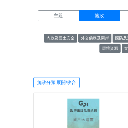
施政搜尋結果頁面
:::
主題
施政
內政及國土安全
外交僑務及兩岸
國防及
環境資源
施政分類 展開/收合