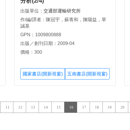
分析(2/4)
出版單位：
交通部運輸研究所
作/編/譯者：陳冠宇，蘇青和，陳陽益，單
誠基
GPN：1009800888
出版／創刊日期：2009-04
價格：300
國家書店(開新視窗)
五南書店(開新視窗)
11
12
13
14
15
16
17
18
19
20