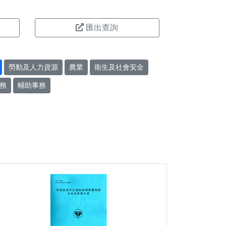
匯出查詢
勞動及人力資源
農業
衛生及社會安全
務
輔助事務