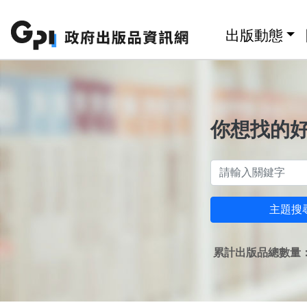
跳至主要內容區塊
:::
出版動態
你想找的
主題搜
累計出版品總數量：1