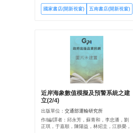
國家書店(開新視窗)
五南書店(開新視窗)
近岸海象數值模擬及預警系統之建
立(2/4)
出版單位：
交通部運輸研究所
作/編/譯者：邱永芳，蘇青和，李忠潘，劉
正琪，于嘉順，陳陽益，林炤圭，江朕榮，
李俊穎，陳明宗