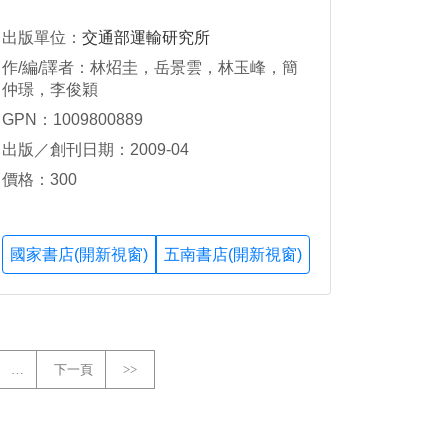
出版單位：
交通部運輸研究所
作/編/譯者：林炤圭，岳景雲，林玉峰，簡
仲璟，李俊穎
GPN：1009800889
出版／創刊日期：2009-04
價格：300
國家書店(開新視窗)
五南書店(開新視窗)
…
下一頁
>>