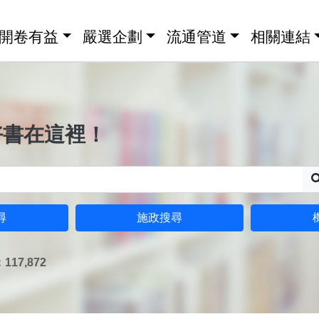
開卷有益
嚴選企劃
流通管道
相關連結
好書在這裡！
尋
施政搜尋
17,872