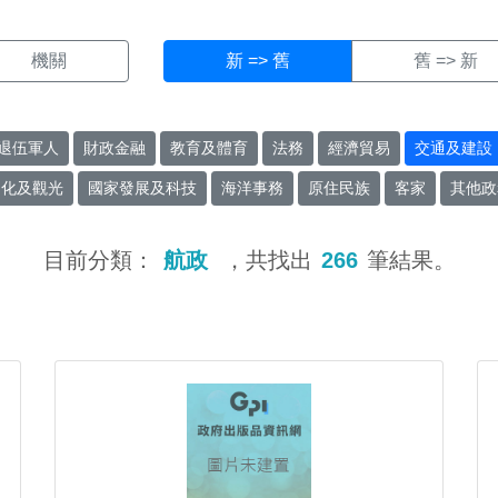
機關
新 => 舊
舊 => 新
退伍軍人
財政金融
教育及體育
法務
經濟貿易
交通及建設
文化及觀光
國家發展及科技
海洋事務
原住民族
客家
其他政
目前分類：
航政
，共找出
266
筆結果。