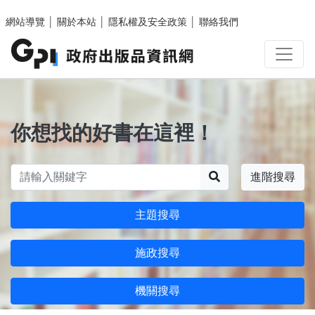
跳至主要內容區塊
網站導覽
│
關於本站
│
隱私權及安全政策
│
聯絡我們
你想找的好書在這裡！
搜尋
進階搜尋
主題搜尋
施政搜尋
機關搜尋