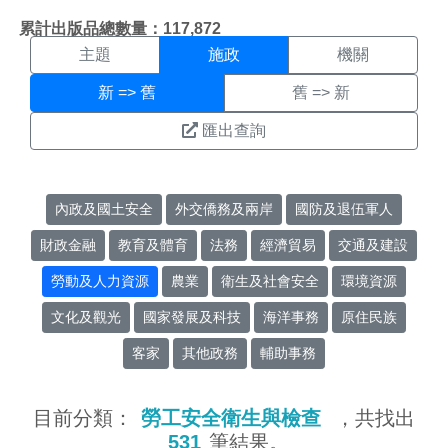
施政搜尋結果頁面
:::
累計出版品總數量：117,872
主題
施政
機關
新 => 舊
舊 => 新
匯出查詢
內政及國土安全
外交僑務及兩岸
國防及退伍軍人
財政金融
教育及體育
法務
經濟貿易
交通及建設
勞動及人力資源
農業
衛生及社會安全
環境資源
文化及觀光
國家發展及科技
海洋事務
原住民族
客家
其他政務
輔助事務
目前分類：
勞工安全衛生與檢查
，共找出
531
筆結果。