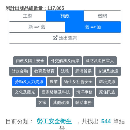
施政搜尋結果頁面
:::
累計出版品總數量：117,865
主題
施政
機關
新 => 舊
舊 => 新
匯出查詢
內政及國土安全
外交僑務及兩岸
國防及退伍軍人
財政金融
教育及體育
法務
經濟貿易
交通及建設
勞動及人力資源
農業
衛生及社會安全
環境資源
文化及觀光
國家發展及科技
海洋事務
原住民族
客家
其他政務
輔助事務
目前分類：
勞工安全衛生
，共找出
544
筆結
果。