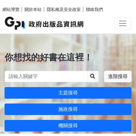
跳至主要內容區塊
網站導覽
│
關於本站
│
隱私權及安全政策
│
聯絡我們
你想找的好書在這裡！
搜尋
進階搜尋
主題搜尋
施政搜尋
機關搜尋