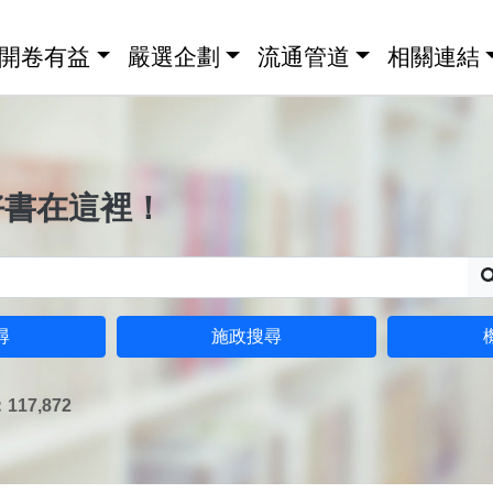
開卷有益
嚴選企劃
流通管道
相關連結
好書在這裡！
尋
施政搜尋
17,872