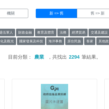
機關
新 => 舊
舊 => 新
退伍軍人
財政金融
教育及體育
法務
經濟貿易
交通及建設
文化及觀光
國家發展及科技
海洋事務
原住民族
客家
其他政
目前分類：
農業
，共找出
2294
筆結果。