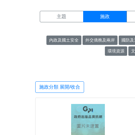
施政搜尋結果頁面
:::
主題
施政
內政及國土安全
外交僑務及兩岸
國防及
環境資源
施政分類 展開/收合