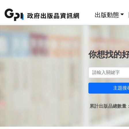
跳至主要內容區塊
:::
出版動態
你想找的
主題搜
累計出版品總數量：1