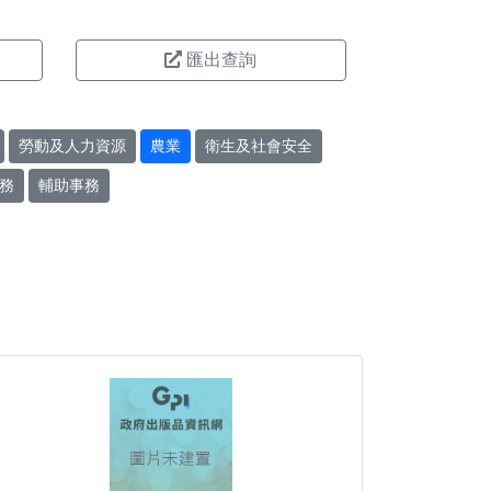
匯出查詢
勞動及人力資源
農業
衛生及社會安全
務
輔助事務