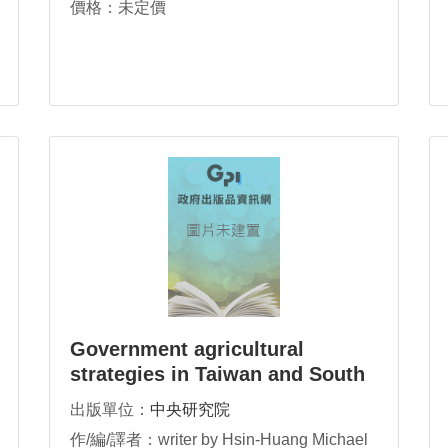
價格：未定價
Government agricultural
strategies in Taiwan and South
Korea: a macrosociological
出版單位：
中央研究院
assessment
作/編/譯者：writer by Hsin-Huang Michael