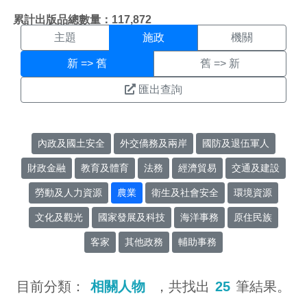
施政搜尋結果頁面
:::
累計出版品總數量：117,872
主題
施政
機關
新 => 舊
舊 => 新
匯出查詢
內政及國土安全
外交僑務及兩岸
國防及退伍軍人
財政金融
教育及體育
法務
經濟貿易
交通及建設
勞動及人力資源
農業
衛生及社會安全
環境資源
文化及觀光
國家發展及科技
海洋事務
原住民族
客家
其他政務
輔助事務
目前分類：
相關人物
，共找出
25
筆結果。