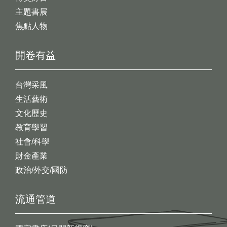
主題書展
焦點人物
開卷有益
台灣采風
生活藝術
文化歷史
教育學習
社會/科學
財金產業
政治/外交/國防
流通管道