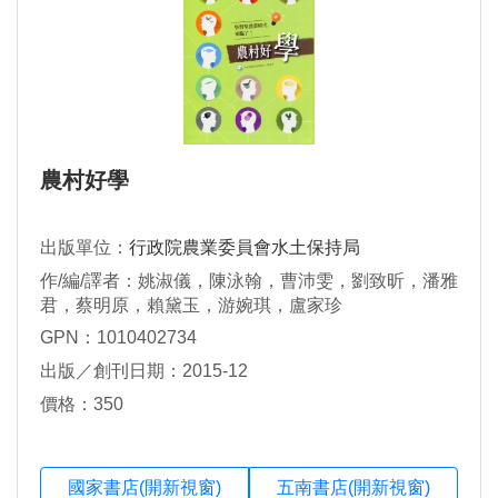
農村好學
出版單位：
行政院農業委員會水土保持局
作/編/譯者：姚淑儀，陳泳翰，曹沛雯，劉致昕，潘雅
君，蔡明原，賴黛玉，游婉琪，盧家珍
GPN：1010402734
出版／創刊日期：2015-12
價格：350
國家書店(開新視窗)
五南書店(開新視窗)