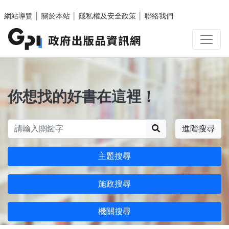
跳至主要內容區塊
網站導覽
│
關於本站
│
隱私權及安全政策
│
聯絡我們
你想找的好書在這裡！
搜尋
進階搜尋
主題搜尋
施政搜尋
機關搜尋