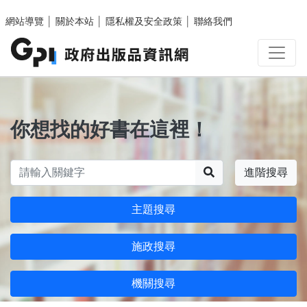
跳至主要內容區塊
網站導覽
│
關於本站
│
隱私權及安全政策
│
聯絡我們
你想找的好書在這裡！
搜尋
進階搜尋
主題搜尋
施政搜尋
機關搜尋