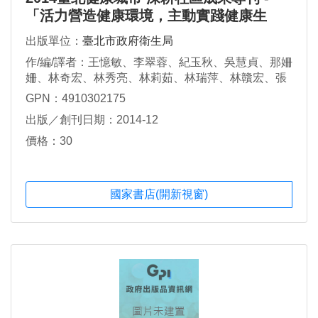
「活力營造健康環境，主動實踐健康生
活」
出版單位：
臺北市政府衛生局
作/編/譯者：王憶敏、李翠蓉、紀玉秋、吳慧貞、那姍
姍、林奇宏、林秀亮、林莉茹、林瑞萍、林贛宏、張
達人、梁佳怡、郭婉鈴、黃毓青、楊明娟、蔡佳蓉
GPN：4910302175
出版／創刊日期：2014-12
價格：30
國家書店(開新視窗)