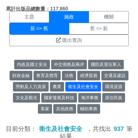
施政搜尋結果頁面
:::
累計出版品總數量：117,860
主題
施政
機關
新 => 舊
舊 => 新
匯出查詢
內政及國土安全
外交僑務及兩岸
國防及退伍軍人
財政金融
教育及體育
法務
經濟貿易
交通及建設
勞動及人力資源
農業
衛生及社會安全
環境資源
文化及觀光
國家發展及科技
海洋事務
原住民族
客家
其他政務
輔助事務
目前分類：
衛生及社會安全
，共找出
937
筆
結果。