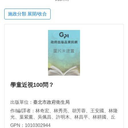
施政分類 展開/收合
學童近視100問？
出版單位：
臺北市政府衛生局
作/編/譯者：林奇宏、林秀亮、胡芳蓉、王安國、林隆
光、葉紫薰、吳佩昌、許明木、林昌平、林耕國、丘
子宏、林莉茹、紀玉秋、許芳源、陳幸宜、王雅君、
GPN：1010302944