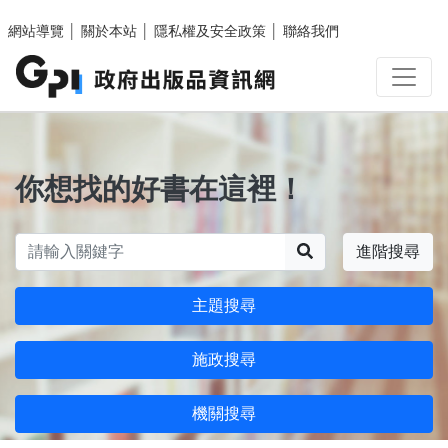
跳至主要內容區塊
網站導覽
│
關於本站
│
隱私權及安全政策
│
聯絡我們
你想找的好書在這裡！
搜尋
進階搜尋
主題搜尋
施政搜尋
機關搜尋