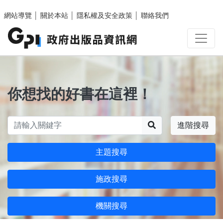
跳至主要內容區塊
網站導覽
│
關於本站
│
隱私權及安全政策
│
聯絡我們
你想找的好書在這裡！
搜尋
進階搜尋
主題搜尋
施政搜尋
機關搜尋