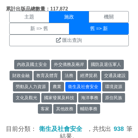
施政搜尋結果頁面
:::
累計出版品總數量：117,872
主題
施政
機關
新 => 舊
舊 => 新
匯出查詢
內政及國土安全
外交僑務及兩岸
國防及退伍軍人
財政金融
教育及體育
法務
經濟貿易
交通及建設
勞動及人力資源
農業
衛生及社會安全
環境資源
文化及觀光
國家發展及科技
海洋事務
原住民族
客家
其他政務
輔助事務
目前分類：
衛生及社會安全
，共找出
938
筆
結果。