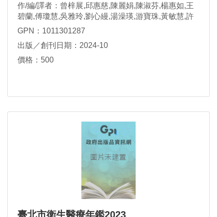
作/編/譯者：曾梓展,邱惠慈,陳麗娟,陳淑芬,楊惠如,王
碧蘭,傅瓊慧,吳雅玲,劉心縵,湯澡瑛,游寶珠,黃敏慧,許
瓊文,王俊翔,何旻叡,游瓊妙,廖佳郁,賴雯玲,張郁婷
GPN：1011301287
出版／創刊日期：2024-10
價格：500
臺北市衛生醫療年鑑2023