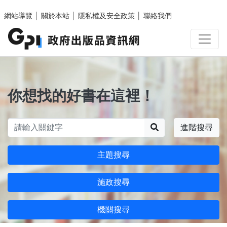
跳至主要內容區塊
網站導覽
│
關於本站
│
隱私權及安全政策
│
聯絡我們
你想找的好書在這裡！
搜尋
進階搜尋
主題搜尋
施政搜尋
機關搜尋