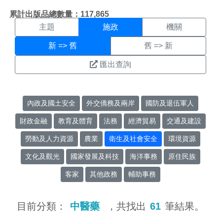
施政搜尋結果頁面
:::
累計出版品總數量：117,865
主題
施政
機關
新 => 舊
舊 => 新
匯出查詢
內政及國土安全
外交僑務及兩岸
國防及退伍軍人
財政金融
教育及體育
法務
經濟貿易
交通及建設
勞動及人力資源
農業
衛生及社會安全
環境資源
文化及觀光
國家發展及科技
海洋事務
原住民族
客家
其他政務
輔助事務
目前分類：
中醫藥
，共找出
61
筆結果。