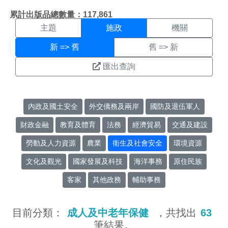
施政搜尋結果頁面
:::
累計出版品總數量：117,861
主題
施政
機關
新 => 舊
舊 => 新
匯出查詢
內政及國土安全
外交僑務及兩岸
國防及退伍軍人
財政金融
教育及體育
法務
經濟貿易
交通及建設
勞動及人力資源
農業
衛生及社會安全
環境資源
文化及觀光
國家發展及科技
海洋事務
原住民族
客家
其他政務
輔助事務
目前分類：
成人及中老年保健
，共找出
63
筆結果。