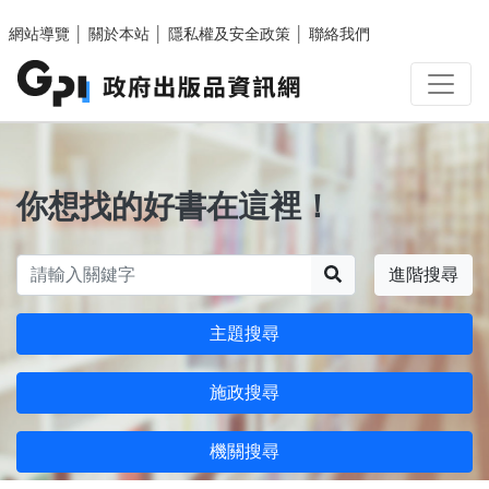
跳至主要內容區塊
網站導覽
│
關於本站
│
隱私權及安全政策
│
聯絡我們
你想找的好書在這裡！
搜尋
進階搜尋
主題搜尋
施政搜尋
機關搜尋