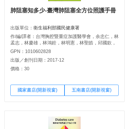
肺阻塞知多少-臺灣肺阻塞全方位照護手冊
出版單位：
衛生福利部國民健康署
作/編/譯者：台灣胸腔暨重症加護醫學會，余忠仁，林
孟志，林慶雄，林鴻銓，林明憲，林聖皓，邱國欽，
許超群，許端容，許正園，陳志金，鄭世隆，傅彬
GPN：1010602828
貴，蔣立琦
出版／創刊日期：2017-12
價格：30
國家書店(開新視窗)
五南書店(開新視窗)