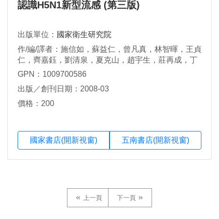
認識H5N1新型流感 (第三版)
出版單位：
國家衛生研究院
作/編/譯者：施信如，蘇益仁，曾凡真，林智暉，王貞
仁，齊嘉鈺，劉清泉，夏克山，趙宇生，莊再成，丁
崑健，李明亮
GPN：1009700586
出版／創刊日期：2008-03
價格：200
國家書店(開新視窗)
五南書店(開新視窗)
上一頁
下一頁