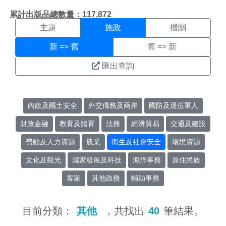
施政搜尋結果頁面
:::
累計出版品總數量：117,872
主題
施政
機關
新 => 舊
舊 => 新
匯出查詢
內政及國土安全
外交僑務及兩岸
國防及退伍軍人
財政金融
教育及體育
法務
經濟貿易
交通及建設
勞動及人力資源
農業
衛生及社會安全
環境資源
文化及觀光
國家發展及科技
海洋事務
原住民族
客家
其他政務
輔助事務
目前分類：
其他
，共找出
40
筆結果。