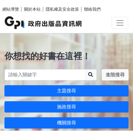
跳至主要內容區塊
網站導覽
│
關於本站
│
隱私權及安全政策
│
聯絡我們
你想找的好書在這裡！
搜尋
進階搜尋
主題搜尋
施政搜尋
機關搜尋