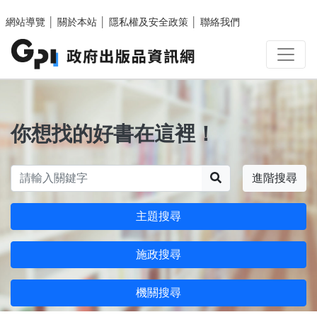
跳至主要內容區塊
網站導覽
│
關於本站
│
隱私權及安全政策
│
聯絡我們
你想找的好書在這裡！
搜尋
進階搜尋
主題搜尋
施政搜尋
機關搜尋