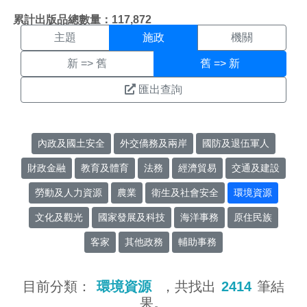
施政搜尋結果頁面
:::
累計出版品總數量：117,872
主題
施政
機關
新 => 舊
舊 => 新
匯出查詢
內政及國土安全
外交僑務及兩岸
國防及退伍軍人
財政金融
教育及體育
法務
經濟貿易
交通及建設
勞動及人力資源
農業
衛生及社會安全
環境資源
文化及觀光
國家發展及科技
海洋事務
原住民族
客家
其他政務
輔助事務
目前分類：
環境資源
，共找出
2414
筆結
果。