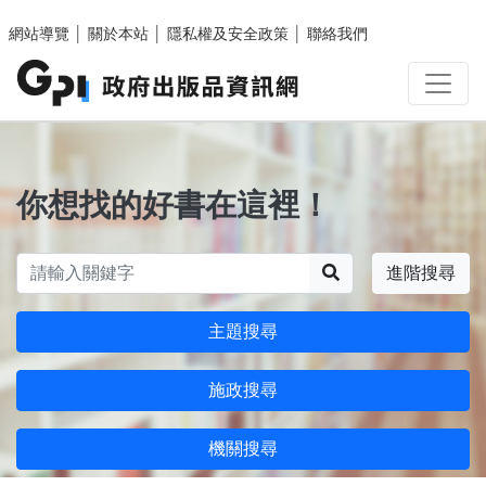
跳至主要內容區塊
網站導覽
│
關於本站
│
隱私權及安全政策
│
聯絡我們
你想找的好書在這裡！
搜尋
進階搜尋
主題搜尋
施政搜尋
機關搜尋