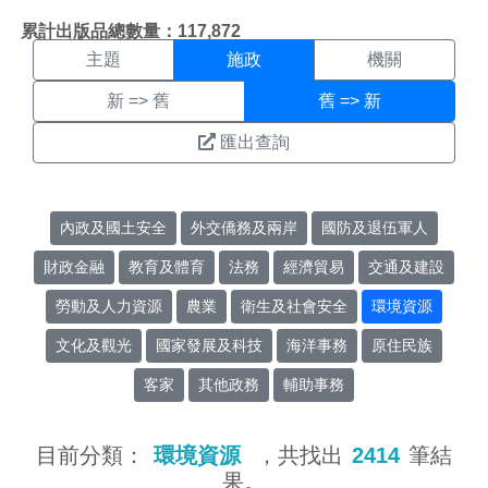
施政搜尋結果頁面
:::
累計出版品總數量：117,872
主題
施政
機關
新 => 舊
舊 => 新
匯出查詢
內政及國土安全
外交僑務及兩岸
國防及退伍軍人
財政金融
教育及體育
法務
經濟貿易
交通及建設
勞動及人力資源
農業
衛生及社會安全
環境資源
文化及觀光
國家發展及科技
海洋事務
原住民族
客家
其他政務
輔助事務
目前分類：
環境資源
，共找出
2414
筆結
果。