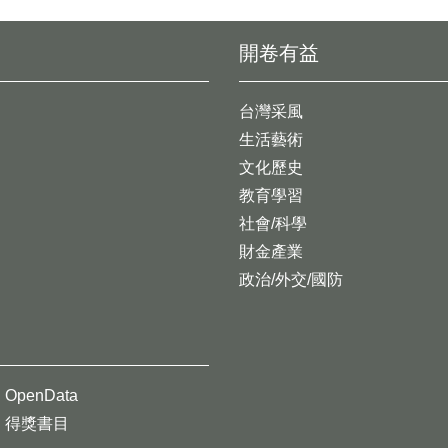
開卷有益
台灣采風
生活藝術
文化歷史
教育學習
社會/科學
財金產業
政治/外交/國防
OpenData
得獎書目