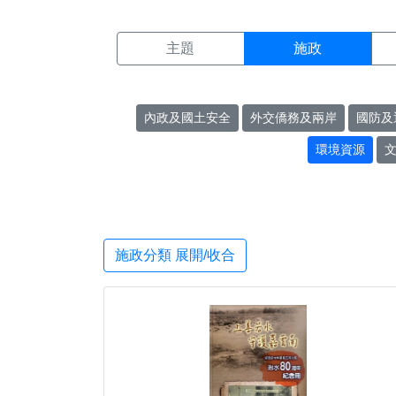
施政搜尋結果頁面
:::
主題
施政
內政及國土安全
外交僑務及兩岸
國防及
環境資源
施政分類 展開/收合