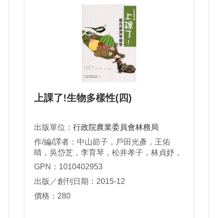
上課了!生物多樣性(四)
出版單位：
行政院農業委員會林務局
作/編/譯者：中山節子，戶田光彥，王佑
晴，吳岱芝，李育琴，松井孝子，林貞妤，
河島泰斗，青山銀三，夏洛克，梁玲菁，笠
GPN：1010402953
原岳洋，陳柏豪，彭瑞祥，廖靜蕙，趙家
出版／創刊日期：2015-12
緯，蔡錫昌，賴品瑀
價格：280