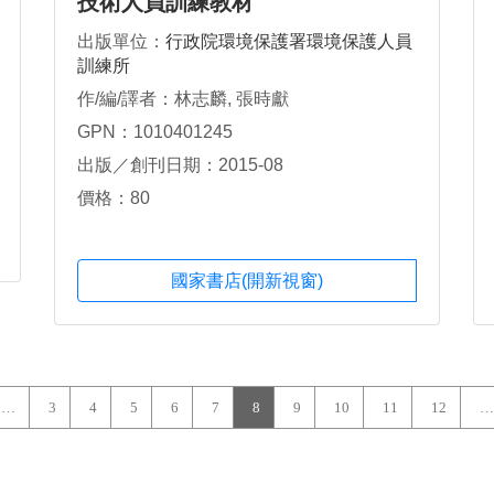
技術人員訓練教材
出版單位：
行政院環境保護署環境保護人員
訓練所
作/編/譯者：林志麟, 張時獻
GPN：1010401245
出版／創刊日期：2015-08
價格：80
國家書店(開新視窗)
…
3
4
5
6
7
8
9
10
11
12
…