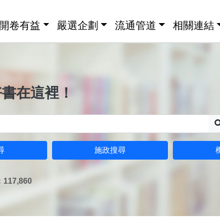
開卷有益
嚴選企劃
流通管道
相關連結
好書在這裡！
尋
施政搜尋
17,860