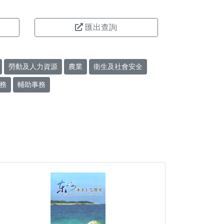
匯出查詢
勞動及人力資源
農業
衛生及社會安全
務
輔助事務