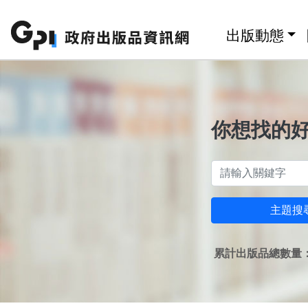
跳至主要內容區塊
:::
出版動態
你想找的
主題搜
累計出版品總數量：1