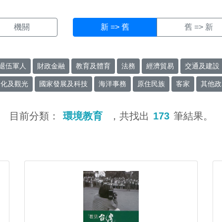
機關
新 => 舊
舊 => 新
退伍軍人
財政金融
教育及體育
法務
經濟貿易
交通及建設
文化及觀光
國家發展及科技
海洋事務
原住民族
客家
其他政
目前分類：
環境教育
，共找出
173
筆結果。