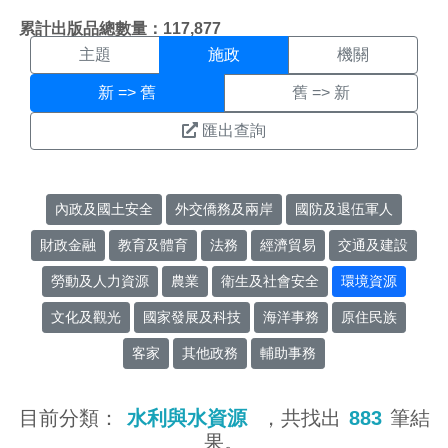
施政搜尋結果頁面
:::
累計出版品總數量：117,877
主題
施政
機關
新 => 舊
舊 => 新
匯出查詢
內政及國土安全
外交僑務及兩岸
國防及退伍軍人
財政金融
教育及體育
法務
經濟貿易
交通及建設
勞動及人力資源
農業
衛生及社會安全
環境資源
文化及觀光
國家發展及科技
海洋事務
原住民族
客家
其他政務
輔助事務
目前分類：
水利與水資源
，共找出
883
筆結
果。