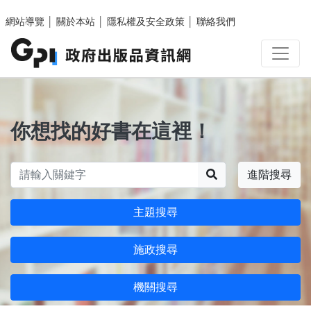
跳至主要內容區塊
網站導覽
│
關於本站
│
隱私權及安全政策
│
聯絡我們
你想找的好書在這裡！
搜尋
進階搜尋
主題搜尋
施政搜尋
機關搜尋