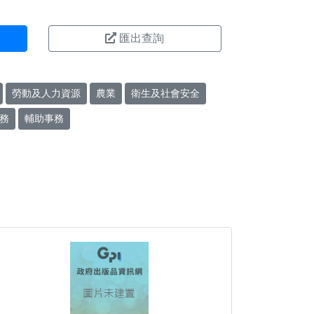
匯出查詢
勞動及人力資源
農業
衛生及社會安全
務
輔助事務
。