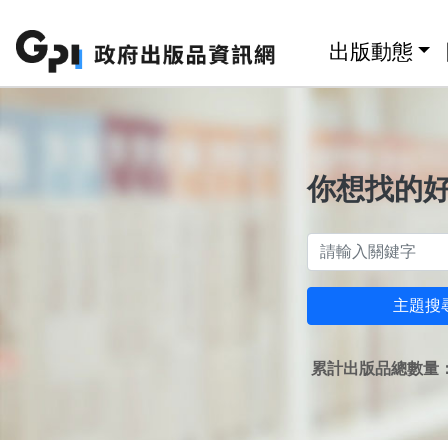
跳至主要內容區塊
:::
出版動態
你想找的
主題搜
累計出版品總數量：1