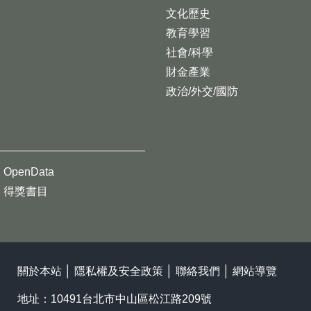
文化歷史
教育學習
社會/科學
財金產業
政治/外交/國防
OpenData
得獎書目
關於本站
│
隱私權及安全政策
│
聯絡我們
│
網站導覽
地址：10491台北市中山區松江路209號