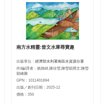
南方水精靈:曾文水庫尋寶趣
出版單位：
經濟部水利署南區水資源分署
作/編/譯者：賴斾綺,陳珍瑩,陳瑩穎撰文;陳瑩
穎繪圖
GPN：1011401694
出版／創刊日期：2025-12
價格：350