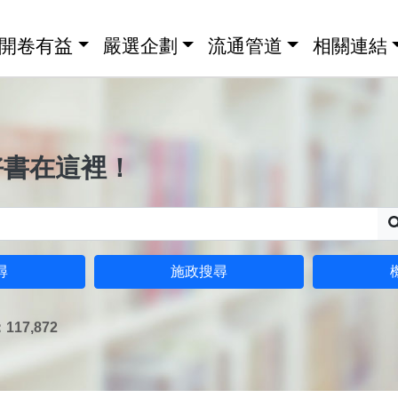
開卷有益
嚴選企劃
流通管道
相關連結
好書在這裡！
尋
施政搜尋
17,872