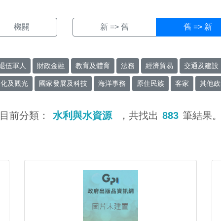
機關
新 => 舊
舊 => 新
退伍軍人
財政金融
教育及體育
法務
經濟貿易
交通及建設
文化及觀光
國家發展及科技
海洋事務
原住民族
客家
其他政
目前分類：
水利與水資源
，共找出
883
筆結果