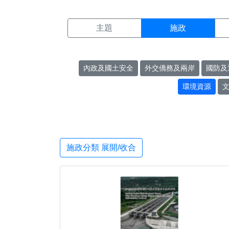
施政搜尋結果頁面
:::
主題
施政
內政及國土安全
外交僑務及兩岸
國防及
環境資源
施政分類 展開/收合