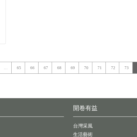
…
65
66
67
68
69
70
71
72
73
開卷有益
台灣采風
生活藝術