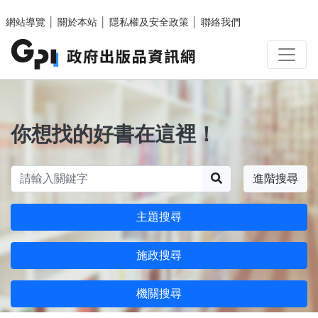
跳至主要內容區塊
網站導覽
│
關於本站
│
隱私權及安全政策
│
聯絡我們
你想找的好書在這裡！
搜尋
進階搜尋
主題搜尋
施政搜尋
機關搜尋