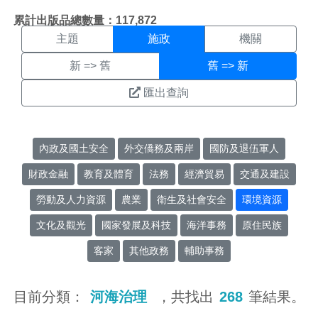
施政搜尋結果頁面
:::
累計出版品總數量：117,872
主題
施政
機關
新 => 舊
舊 => 新
匯出查詢
內政及國土安全
外交僑務及兩岸
國防及退伍軍人
財政金融
教育及體育
法務
經濟貿易
交通及建設
勞動及人力資源
農業
衛生及社會安全
環境資源
文化及觀光
國家發展及科技
海洋事務
原住民族
客家
其他政務
輔助事務
目前分類：
河海治理
，共找出
268
筆結果。