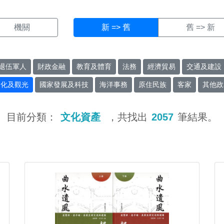
機關
新 => 舊
舊 => 新
退伍軍人
財政金融
教育及體育
法務
經濟貿易
交通及建設
文化及觀光
國家發展及科技
海洋事務
原住民族
客家
其他政
目前分類：
文化資產
，共找出
2057
筆結果。