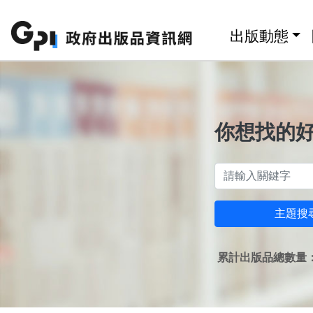
跳至主要內容區塊
:::
出版動態
你想找的
主題搜
累計出版品總數量：1