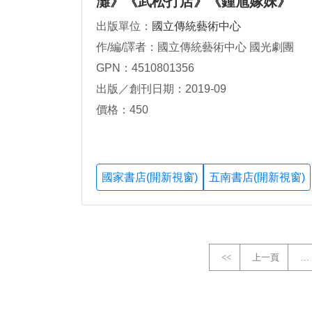
灘》《武松打店》《鍾馗嫁妹》
出版單位：
國立傳統藝術中心
作/編/譯者：國立傳統藝術中心 國光劇團
GPN：4510801356
出版／創刊日期：2019-09
價格：450
國家書店(開新視窗)
五南書店(開新視窗)
<<
上一頁
…