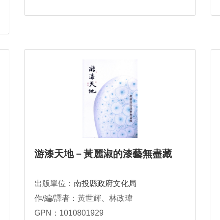
游漆天地－黃麗淑的漆藝無盡藏
出版單位：
南投縣政府文化局
作/編/譯者：黃世輝、林政瑋
GPN：1010801929