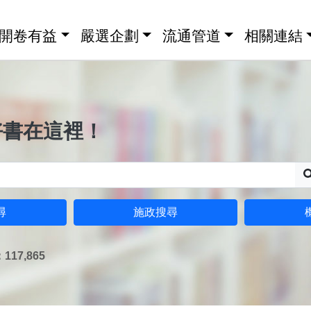
開卷有益
嚴選企劃
流通管道
相關連結
好書在這裡！
尋
施政搜尋
17,865