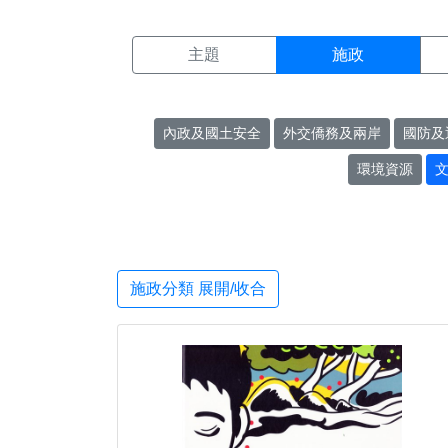
施政搜尋結果頁面
:::
主題
施政
內政及國土安全
外交僑務及兩岸
國防及
環境資源
施政分類 展開/收合