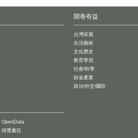
開卷有益
台灣采風
生活藝術
文化歷史
教育學習
社會/科學
財金產業
政治/外交/國防
OpenData
得獎書目