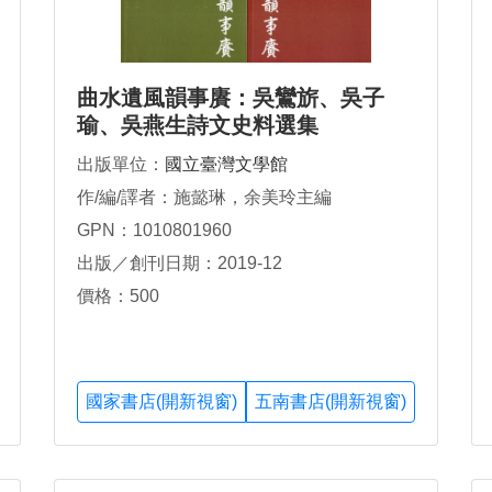
曲水遺風韻事賡：吳鸞旂、吳子
瑜、吳燕生詩文史料選集
出版單位：
國立臺灣文學館
作/編/譯者：施懿琳，余美玲主編
GPN：1010801960
出版／創刊日期：2019-12
價格：500
國家書店(開新視窗)
五南書店(開新視窗)