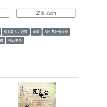
匯出查詢
勞動及人力資源
農業
衛生及社會安全
務
輔助事務