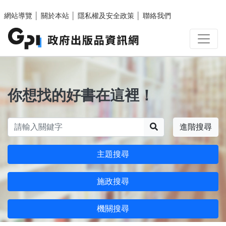
跳至主要內容區塊
網站導覽
│
關於本站
│
隱私權及安全政策
│
聯絡我們
你想找的好書在這裡！
搜尋
進階搜尋
主題搜尋
施政搜尋
機關搜尋