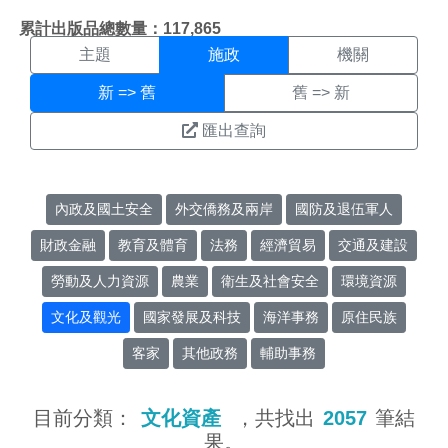
施政搜尋結果頁面
:::
累計出版品總數量：117,865
主題
施政
機關
新 => 舊
舊 => 新
匯出查詢
內政及國土安全
外交僑務及兩岸
國防及退伍軍人
財政金融
教育及體育
法務
經濟貿易
交通及建設
勞動及人力資源
農業
衛生及社會安全
環境資源
文化及觀光
國家發展及科技
海洋事務
原住民族
客家
其他政務
輔助事務
目前分類：
文化資產
，共找出
2057
筆結
果。