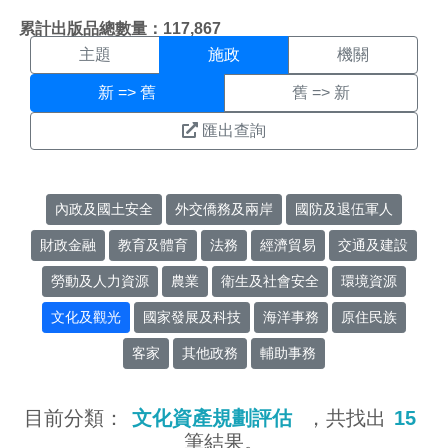
施政搜尋結果頁面
:::
累計出版品總數量：117,867
主題
施政
機關
新 => 舊
舊 => 新
匯出查詢
內政及國土安全
外交僑務及兩岸
國防及退伍軍人
財政金融
教育及體育
法務
經濟貿易
交通及建設
勞動及人力資源
農業
衛生及社會安全
環境資源
文化及觀光
國家發展及科技
海洋事務
原住民族
客家
其他政務
輔助事務
目前分類：
文化資產規劃評估
，共找出
15
筆結果。