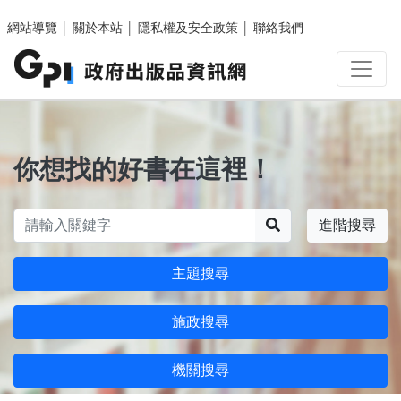
跳至主要內容區塊
網站導覽
│
關於本站
│
隱私權及安全政策
│
聯絡我們
你想找的好書在這裡！
搜尋
進階搜尋
主題搜尋
施政搜尋
機關搜尋