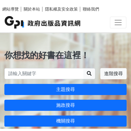
跳至主要內容區塊
網站導覽
│
關於本站
│
隱私權及安全政策
│
聯絡我們
你想找的好書在這裡！
搜尋
進階搜尋
主題搜尋
施政搜尋
機關搜尋