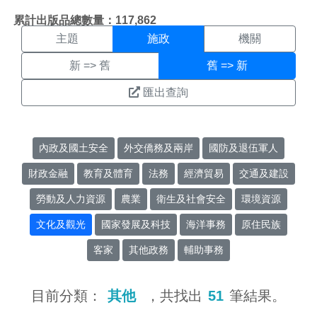
施政搜尋結果頁面
:::
累計出版品總數量：117,862
主題
施政
機關
新 => 舊
舊 => 新
匯出查詢
內政及國土安全
外交僑務及兩岸
國防及退伍軍人
財政金融
教育及體育
法務
經濟貿易
交通及建設
勞動及人力資源
農業
衛生及社會安全
環境資源
文化及觀光
國家發展及科技
海洋事務
原住民族
客家
其他政務
輔助事務
目前分類：
其他
，共找出
51
筆結果。