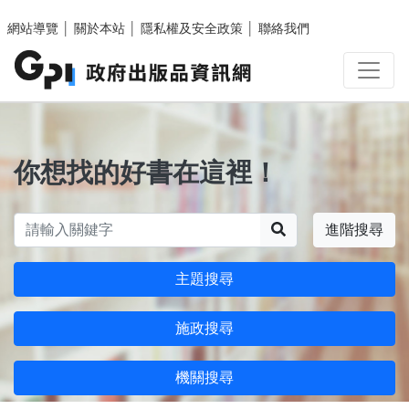
跳至主要內容區塊
網站導覽
│
關於本站
│
隱私權及安全政策
│
聯絡我們
你想找的好書在這裡！
搜尋
進階搜尋
主題搜尋
施政搜尋
機關搜尋