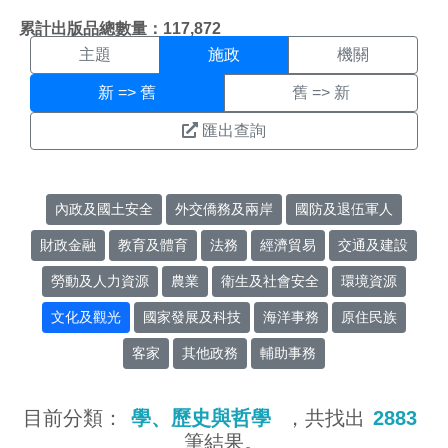
施政搜尋結果頁面
:::
累計出版品總數量：117,872
主題
施政
機關
新 => 舊
舊 => 新
匯出查詢
內政及國土安全
外交僑務及兩岸
國防及退伍軍人
財政金融
教育及體育
法務
經濟貿易
交通及建設
勞動及人力資源
農業
衛生及社會安全
環境資源
文化及觀光
國家發展及科技
海洋事務
原住民族
客家
其他政務
輔助事務
目前分類：
學、歷史與哲學
，共找出
2883
筆結果。