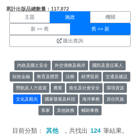
施政搜尋結果頁面
:::
累計出版品總數量：117,872
主題
施政
機關
新 => 舊
舊 => 新
匯出查詢
內政及國土安全
外交僑務及兩岸
國防及退伍軍人
財政金融
教育及體育
法務
經濟貿易
交通及建設
勞動及人力資源
農業
衛生及社會安全
環境資源
文化及觀光
國家發展及科技
海洋事務
原住民族
客家
其他政務
輔助事務
目前分類：
其他
，共找出
124
筆結果。