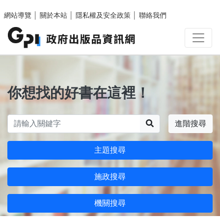
跳至主要內容區塊
網站導覽
│
關於本站
│
隱私權及安全政策
│
聯絡我們
你想找的好書在這裡！
搜尋
進階搜尋
主題搜尋
施政搜尋
機關搜尋