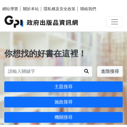
跳至主要內容區塊
網站導覽
│
關於本站
│
隱私權及安全政策
│
聯絡我們
你想找的好書在這裡！
搜尋
進階搜尋
主題搜尋
施政搜尋
機關搜尋