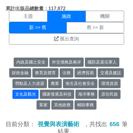
施政搜尋結果頁面
:::
累計出版品總數量：117,872
主題
施政
機關
新 => 舊
舊 => 新
匯出查詢
內政及國土安全
外交僑務及兩岸
國防及退伍軍人
財政金融
教育及體育
法務
經濟貿易
交通及建設
勞動及人力資源
農業
衛生及社會安全
環境資源
文化及觀光
國家發展及科技
海洋事務
原住民族
客家
其他政務
輔助事務
目前分類：
視覺與表演藝術
，共找出
656
筆
結果。