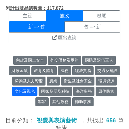
施政搜尋結果頁面
:::
累計出版品總數量：117,872
主題
施政
機關
新 => 舊
舊 => 新
匯出查詢
內政及國土安全
外交僑務及兩岸
國防及退伍軍人
財政金融
教育及體育
法務
經濟貿易
交通及建設
勞動及人力資源
農業
衛生及社會安全
環境資源
文化及觀光
國家發展及科技
海洋事務
原住民族
客家
其他政務
輔助事務
目前分類：
視覺與表演藝術
，共找出
656
筆
結果。