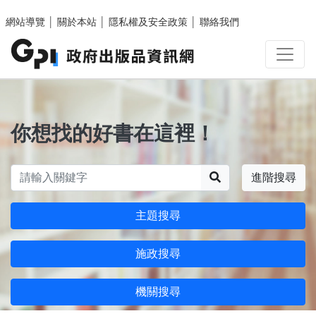
跳至主要內容區塊
網站導覽
│
關於本站
│
隱私權及安全政策
│
聯絡我們
你想找的好書在這裡！
搜尋
進階搜尋
主題搜尋
施政搜尋
機關搜尋