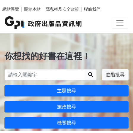
跳至主要內容區塊
網站導覽
│
關於本站
│
隱私權及安全政策
│
聯絡我們
你想找的好書在這裡！
搜尋
進階搜尋
主題搜尋
施政搜尋
機關搜尋