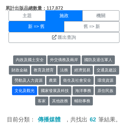
施政搜尋結果頁面
:::
累計出版品總數量：117,872
主題
施政
機關
新 => 舊
舊 => 新
匯出查詢
內政及國土安全
外交僑務及兩岸
國防及退伍軍人
財政金融
教育及體育
法務
經濟貿易
交通及建設
勞動及人力資源
農業
衛生及社會安全
環境資源
文化及觀光
國家發展及科技
海洋事務
原住民族
客家
其他政務
輔助事務
目前分類：
傳播媒體
，共找出
62
筆結果。