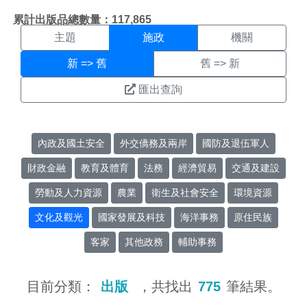
施政搜尋結果頁面
:::
累計出版品總數量：117,865
主題
施政
機關
新 => 舊
舊 => 新
匯出查詢
內政及國土安全
外交僑務及兩岸
國防及退伍軍人
財政金融
教育及體育
法務
經濟貿易
交通及建設
勞動及人力資源
農業
衛生及社會安全
環境資源
文化及觀光
國家發展及科技
海洋事務
原住民族
客家
其他政務
輔助事務
目前分類：
出版
，共找出
775
筆結果。