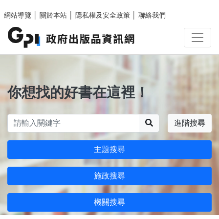
跳至主要內容區塊
網站導覽
│
關於本站
│
隱私權及安全政策
│
聯絡我們
你想找的好書在這裡！
搜尋
進階搜尋
主題搜尋
施政搜尋
機關搜尋