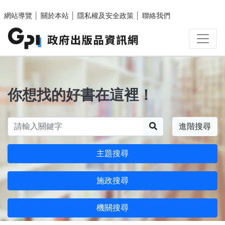
跳至主要內容區塊
網站導覽
│
關於本站
│
隱私權及安全政策
│
聯絡我們
你想找的好書在這裡！
搜尋
進階搜尋
主題搜尋
施政搜尋
機關搜尋