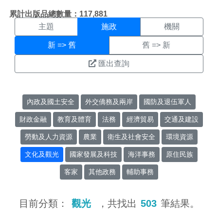
施政搜尋結果頁面
:::
累計出版品總數量：117,881
主題
施政
機關
新 => 舊
舊 => 新
匯出查詢
內政及國土安全
外交僑務及兩岸
國防及退伍軍人
財政金融
教育及體育
法務
經濟貿易
交通及建設
勞動及人力資源
農業
衛生及社會安全
環境資源
文化及觀光
國家發展及科技
海洋事務
原住民族
客家
其他政務
輔助事務
目前分類：
觀光
，共找出
503
筆結果。